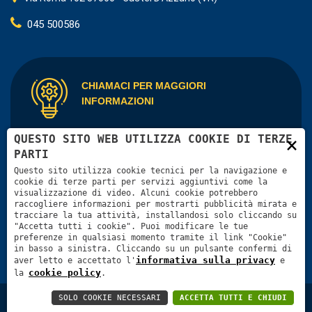
045 500586
CHIAMACI PER MAGGIORI
INFORMAZIONI
QUESTO SITO WEB UTILIZZA COOKIE DI TERZE
×
L’azienda è in grado di fornire applicazioni elettriche
PARTI
personalizzate
Questo sito utilizza cookie tecnici per la navigazione e
cookie di terze parti per servizi aggiuntivi come la
Contattaci
visualizzazione di video. Alcuni cookie potrebbero
raccogliere informazioni per mostrarti pubblicità mirata e
tracciare la tua attività, installandosi solo cliccando su
"Accetta tutti i cookie". Puoi modificare le tue
preferenze in qualsiasi momento tramite il link "Cookie"
in basso a sinistra. Cliccando su un pulsante confermi di
informativa sulla privacy
aver letto e accettato l'
e
cookie policy
la
.
SOLO COOKIE NECESSARI
ACCETTA TUTTI E CHIUDI
© 2020 Bazzan Atem - P.IVA: 02177230238 |
Privacy policy
|
Web