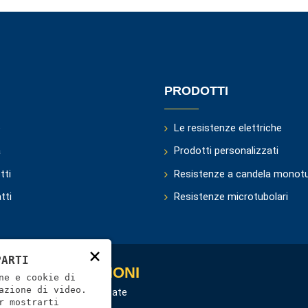
PRODOTTI
e
Le resistenze elettriche
a
Prodotti personalizzati
tti
Resistenze a candela monot
tti
Resistenze microtubolari
×
PARTI
ORI INFORMAZIONI
ne e cookie di
azione di video.
zioni elettriche personalizzate
r mostrarti