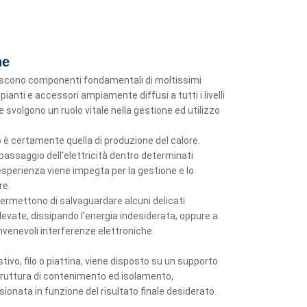
he
uiscono componenti fondamentali di moltissimi
pianti e accessori ampiamente diffusi a tutti i livelli
e svolgono un ruolo vitale nella gestione ed utilizzo
è certamente quella di produzione del calore.
passaggio dell'elettricità dentro determinati
L'esperienza viene impegta per la gestione e lo
re.
 permettono di salvaguardare alcuni delicati
evate, dissipando l'energia indesiderata, oppure a
onvenevoli interferenze elettroniche.
ivo, filo o piattina, viene disposto su un supporto
struttura di contenimento ed isolamento,
nata in funzione del risultato finale desiderato.