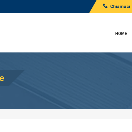
Chiamaci
HOME
he