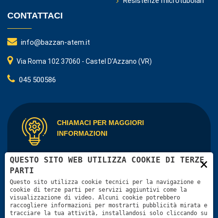
Resistenze microtubolari
CONTATTACI
info@bazzan-atem.it
Via Roma 102 37060 - Castel D'Azzano (VR)
045 500586
CHIAMACI PER MAGGIORI
INFORMAZIONI
QUESTO SITO WEB UTILIZZA COOKIE DI TERZE
×
L’azienda è in grado di fornire applicazioni elettriche
PARTI
personalizzate
Questo sito utilizza cookie tecnici per la navigazione e
cookie di terze parti per servizi aggiuntivi come la
Contattaci
visualizzazione di video. Alcuni cookie potrebbero
raccogliere informazioni per mostrarti pubblicità mirata e
tracciare la tua attività, installandosi solo cliccando su